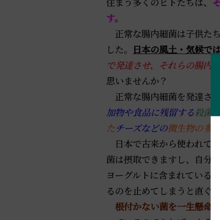
住まう多くのヒトたちは、
す。
正常な腸内細菌は子供たち
した。
日本の風土・気候で
で発達させ、それらの腸内
思いませんか？
正常な腸内細菌を発達させ
加物や食品に残留する
殺菌
た
チーズなどの
微生物の多
日本で古来から使われて
菌は摂取できますし、自分
ヨーグルトに含まれている
るのを止めてしまうと直ぐ
根付かない菌を一生懸命