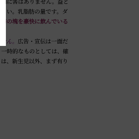
は別に害はありません。益と
ださい。乳脂肪の量です。ダ
脂肪の塊を豪快に飲んでいる
ません。
広告・宣伝は一面だ
。一時的なものとしては、確
とは、新生児以外、まず有り