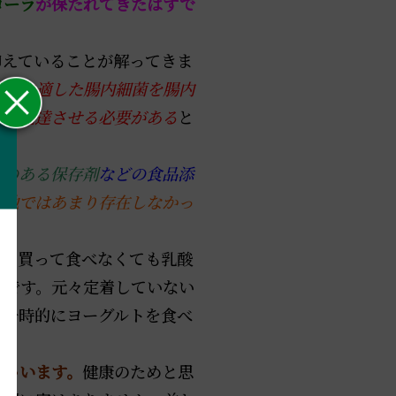
ローラ
が保たれてきたはずで
えていることが解ってきま
土地に適した腸内細菌を腸内
力を発達させる必要がある
と
用のある保存剤
などの食品添
土地ではあまり存在しなかっ
す。
トを買って食べなくても乳酸
ずです。元々定着していない
、一時的にヨーグルトを食べ
。
しゃいます。
健康のためと思