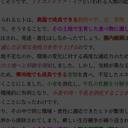
着くそうです。
ミトコンドリア・イブ
といわれる人類の起
られるヒトは、
高温で成長できる
穀物や芋、豆、果物
ょう。そうすることで、
その土地で生育した食べ物に適
淘汰され、発達・進化はしなかったでしょう。
腸内細菌
に適した正常な免疫力を作り上げる
のです。
地不足なのか、環境の変化に対する高度な適応力のた
北の土地へと移動を開始
しました。しかし、気候が異な
い
ため、
寒冷地でも成長できる
麦類
を食べ、不足したエ
いくことにしました。
小麦
を消化し、
牛乳の乳糖を分解
が環境的に有利となり、
小麦や肉・牛乳を消化すること
いくことになったわけです。
り、その中で同じ環境・食性に適応できたヒトが繁栄し
然界から排除されてしまう。厳しい生存競争が繰り返さ