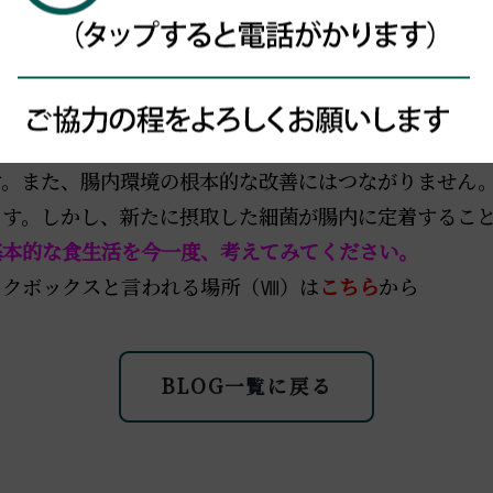
一度お考え下さい。有用と思われる菌を腸に届けること
続けてください。ただし、もっと別の面に目を向けてく
ものが良いですし、美容目的なら量を考えてください。
は身体を冷やします。
冷え性や便秘の方にはお薦めでき
す。また、腸内環境の根本的な改善にはつながりません
ます。しかし、新たに摂取した細菌が腸内に定着するこ
基本的な食生活を今一度、考えてみてください。
ックスと言われる場所（Ⅷ）は
こちら
から
BLOG一覧に戻る