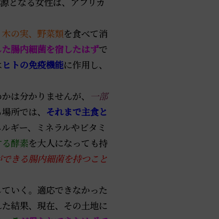
源となる女性は、アフリカ
、木の実、野菜類
を食べて消
した腸内細菌を宿したはず
で
は
ヒトの免疫機能
に作用し、
めかは分かりませんが、
一部
る場所では、
それまで主食と
ネルギー、ミネラルやビタミ
する酵素
を大人になっても持
ができる腸内細菌を持つこと
ていく。適応できなかった
れた結果、現在、その土地に