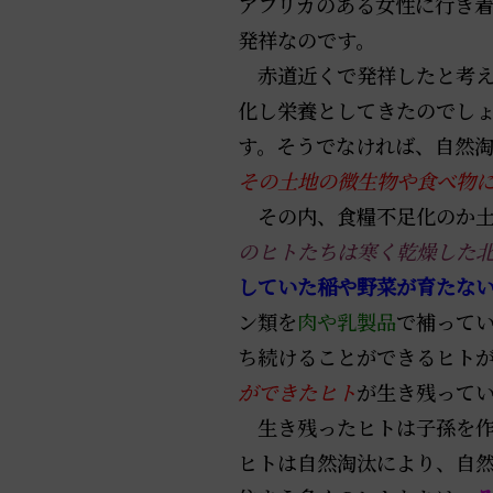
アフリカのある女性に行き
発祥なのです。
赤道近くで発祥したと考え
化し栄養としてきたのでし
す。そうでなければ、自然
その土地の微生物や食べ物
その内、食糧不足化のか土
のヒトたちは寒く乾燥した
していた稲や野菜が育たな
ン類を
肉や乳製品
で補って
ち続けることができるヒト
ができたヒト
が生き残って
生き残ったヒトは子孫を作
ヒトは自然淘汰により、自