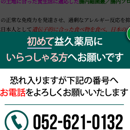
その土地に合った食生活に適応した
腸内細菌叢／腸内フ
の正常な免疫力を発達させ、過剰なアレルギー反応を抑
は
日本人として
遺伝子的に合った食べ物を食べ、日本の
細菌からの適切な刺激を受けて日本の土地に適した免疫
維持するためには、
抗生剤の過剰使用
を避け、
殺菌作
剤
の摂取をなるべく避け、砂糖の過剰摂取や
元来日本の
食
を避け、
正常な腸内細菌を増やすように勤しむべき
で
いる
味噌
や
漬物
にも乳酸菌はいます。わざわざヨーグル
の腸内
細菌叢／腸内フローラ
に近いものを摂取できるは
菌は毎日のように食べ続けないと効果は得られませんし
に腸内から押し出されるのか、居なくなってしまいます
お金を出して取り込もうとしている方がたくさんいらっ