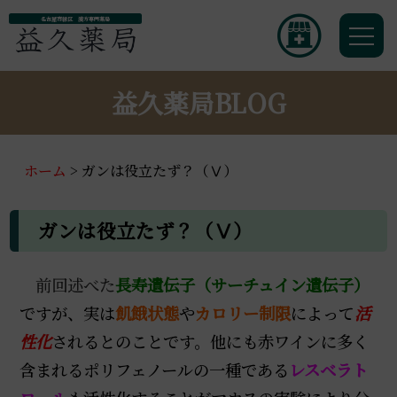
名古屋市緑区 漢方専門薬局
益久薬局BLOG
ホーム
>
ガンは役立たず？（Ⅴ）
ガンは役立たず？（Ⅴ）
前
回述べた
長寿遺伝子（サーチュイン遺伝子）
ですが、実は
飢餓状態
や
カロリー制限
によって
活
性化
されるとのことです。他にも赤ワインに多く
含まれるポリフェノールの一種である
レスベラト