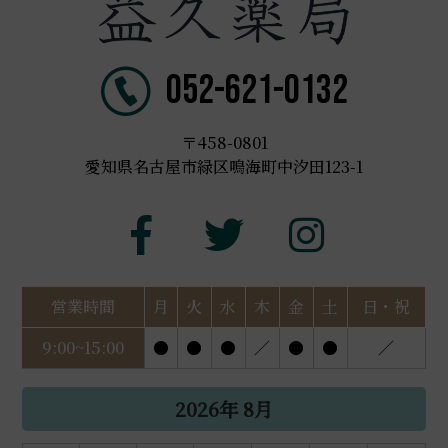
052-621-0132
〒458-0801
愛知県名古屋市緑区鳴海町中汐田123-1
営業時間
月
火
水
木
金
土
日・祝
9:00~15:00
●
●
●
／
●
●
／
2026年 8月