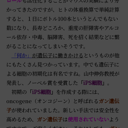
ロール
も活性化することがマウスの実験により分
かってきたのですが、ヒトの体重換算で単純計算
すると、１日にボトル100本というとんでもない
数になり、長寿どころか、重度の肝障害やアルコ
ール依存・中毒、脳障害、死を招く結果などに繋
がることになってしまいそうです。
「何か」
が遺伝子に働きかける
というものが他
にもたくさん見つかっています。中でも遺伝子に
よる細胞の初期化は有名ですね。山中伸弥教授が
発表し、ノーベル賞を受賞した
「
iPS細胞
」
。
初期の
「
iPS細胞
」
を作成する際には、
oncogene（オンコジーン）と呼ばれる
ガン遺伝
子
が使われていました。新しい手法では安全性を
高めるため、
ガン遺伝子
は
使用されていない
よう