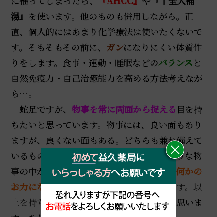
に罹ってしまったら、
『AHCC』
や
『十全大補
湯』
を使います。他のものも併用しながら。正
直、個人的にはあまり化学療法は使いたくないで
す。そもそもその前に、
ガン
になりにくい体質作
りをします。食事・運動・睡眠などの
バランス
と
自然免疫力・自己治癒能力を高める方法考えなが
ら…。
蛇足ですが、
物事を常に両面から捉える
目を持
ちたいと思っています。物事には、良い面もあり
ますが、良くない面もある。どちらも兼ね備えて
いるものが殆どだと思っています。そのような物
事の中からでも、
ホンノ少しでも皆さんの何かの
お力になれればと思って
日々過ごしています。以
上を持ちましてこの
章を締めくくりたいと思いま