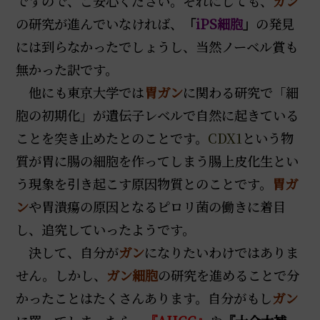
ですので、ご安心ください。それにしても、
ガン
の研究が進んでいなければ、
「
iPS細胞
」
の発見
には到らなかったでしょうし、当然ノーベル賞も
無かった訳です。
他にも東京大学では
胃ガン
に関わる研究で「細
胞の初期化」が遺伝子レベルで自然に起きている
ことを突き止めたとのことです。
CDX1
という物
質が胃に腸の細胞を作ってしまう腸上皮化生とい
う現象を引き起こす原因物質とのことです。
胃ガ
ン
や胃潰瘍の原因となるピロリ菌の働きに着目
し、追究していったようです。
決して、自分が
ガン
になりたいわけではありま
せん。しかし、
ガン細胞
の研究を進めることで分
かったことはたくさんあります。自分がもし
ガン