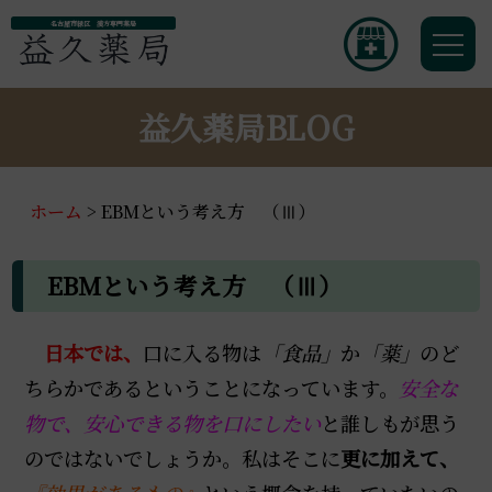
名古屋市緑区 漢方専門薬局
益久薬局BLOG
ホーム
>
EBMという考え方 （Ⅲ）
EBMという考え方 （Ⅲ）
日本では、
口に入る物は
「食品」
か
「薬」
のど
ちらかであるということになっています。
安全な
物で、安心できる物を口にしたい
と誰しもが思う
のではないでしょうか。私はそこに
更に加えて、