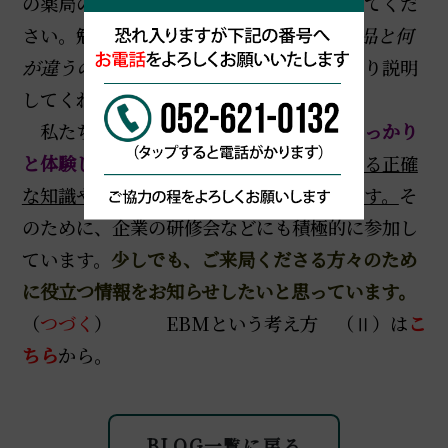
の薬局の薬剤師や登録販売者に相談してみてくだ
さい。勉強している人であれば、
「
CM商品と何
が違うのか、何故違うのか」
などをしっかり説明
してくれるはずです。
私たちは、ご愛用される方に
“違い”をしっかり
と体験してもらいたい。
その時点で
知り得る正確
な知識や症状改善例を伝えていきたいのです。
そ
のために、企業の研修会などにも積極的に参加し
ています。
少しでも、ご来局くださる方々のため
に役立つ情報をお知らせしたいと思っています。
（
つづく
） EBMという考え方 （Ⅱ）は
こ
ち
ら
から。
BLOG一覧に戻る