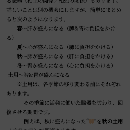
る臓器（相生の関係／相剋の関係）もあります。
詳しいことは別の機会にしますが、簡単にまとめ
ると次のようになります。
春
～肝が盛んになる（脾&胃に負担をかけ
る）
夏
～心が盛んになる（肺に負担をかける）
秋
～肺が盛んになる（肝に負担をかける）
冬
～腎が盛んになる（心に負担をかける）
土用
～脾&胃が盛んになる
※土用は、各季節の移り変わる前にそれぞれ
あります。
その季節に活発に働いた臓器を労わり、回
復させる期間です。
例えば、秋に盛んになった
“
肺
”
を
秋の土用