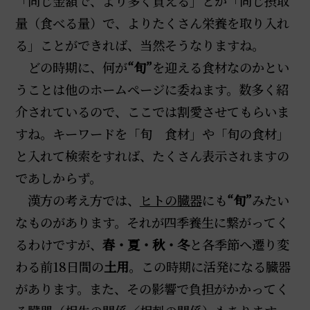
「同じ金額で、より多く買える」とか「同じ摂取
量（食べる量）で、よりたくさん栄養を取り入れ
る」ことができれば、当然そうなりますね。
どの時期に、何が
“旬”
を迎える食材なのかとい
うことは他のホームページに委ねます。数多く紹
介されているので、ここでは割愛させてもらいま
すね。キーワードを「旬 食材」や「旬の食材」
と入れて検索をすれば、たくさん表示されますの
であしからず。
漢方の考え方では、
ヒトの臓器
にも
“旬”
みたい
なものがあります。それが四季養生に繋がってく
るわけですが、
春・夏・秋・冬
と各季節へ遷り変
わる前18日間の
土用
。この時期に活発になる臓器
があります。また、その影響で負担がかかってく