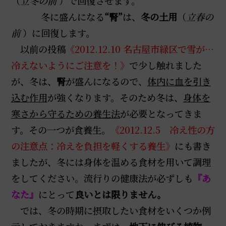
（
立冬の前
）で回復させます。
冬に盛んになる
“腎”
は、
冬の土用
（
立春の
前
）に回復します。
以前の投稿
《2012.12.10 名古屋市緑区で雪が…
冷えないようにご注意を！》
で少し触れました
が、冬は、
腎
が盛んになるので、
体内に血を引き
込む作用
が強くなります。そのため冬は、
身体を
寒さから守るための養生法
が必要となってきま
す。その一つが食養生。
《2012.12.5 冷え性の方
の注意点：冷えを負担を軽くする養生》
にも書き
ましたが、冬には身体を温める食材を用いて調理
をしてください。流行りの健康法が必ずしも
『あ
なた』
にとって
良いとは限りません。
では、冬の時期に摂取したい食材をいくつか例