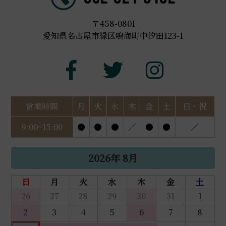
〒458-0801
愛知県名古屋市緑区鳴海町中汐田123-1
営業時間
月
火
水
木
金
土
日・祝
9:00~15:00
●
●
●
／
●
●
／
2026年 8月
日
月
火
水
木
金
土
26
27
28
29
30
31
1
2
3
4
5
6
7
8