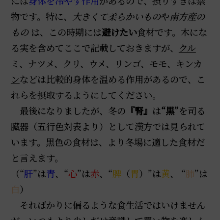
には
身体を冷やす作用
があるので、摂りすぎは禁
物です。特に、
大きくて柔らかいもの
や
南方産の
もの
は、この時期には
避けたい
食材です。木にな
る実を含めてここで記載しておきますが、
クル
ミ
、
ナツメ
、
クリ
、
ウメ
、
リンゴ
、
モモ
、
キンカ
ン
などは比較的身体を温める作用があるので、こ
れらを摂取するようにしてください。
最後になりましたが、冬の
『腎』
は
“黒”
を司る
臓器（五行色対表より）として漢方では見られて
います。黒色の食材は、より冬場に適した食材だ
と言えます。
（“
肝
”は
青
、“
心
”は
赤
、“
脾
（
胃
）”は
黄
、 “
肺
”は
白
）
そればかりに偏るような食生活ではいけません