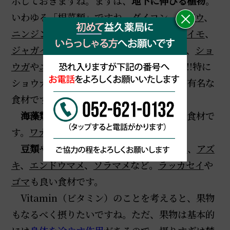
示しておきますね。まずは、
地下に伸びる植物
。
いわゆる「根菜類」ですね。
ダイコン
、
ゴボウ
、
ニンジン
など。あと、「イモ類」。
サツマイモ
、
ジャガイモ
、
サトイモ
、
ヤマイモ
。そして、
ショ
ウガ
や
ユリネ
、
レンコン
なども良いですね!!特に
ショウガは身体を温める作用が強いことで有名な
食材です。
海藻類
もこの時期は積極的に摂ると良い食材で
す。
ワカメ
や
ヒジキ
、
コンブ
など。
豆類
や
種実類
も摂りたいですね。
ダイズ
、
アズ
キ
、
エンドウマメ
、
ソラマメ
など。
ラッカセイ
や
ゴマ
も良い食材です。
Vitamin（ビタミン）のことを考えると、果物
もなるべく摂りたいですね。ただ、果物は基本的