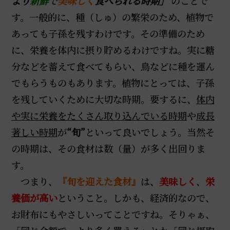
より
新鮮
で
美味しく
食べられる時期」
のことで
す。一般的に、種（しゅ）の繁栄のため、植物で
あっても子孫を残すわけです。その準備のため
に、栄養を体内に摂り貯めるわけですね。実に糖
分などを蓄えて食べてもらい、鳥などに種を運ん
でもらうものもあります。植物にとっては、子孫
を残していくために大切な時期。要するに、
体内
や実に栄養をたくさん取り込んでいる時期
や
成長
著しい時期
が
“旬”
といって良いでしょう。当然そ
の時期は、その食材は数（量）が多く出回りま
す。
つまり、
『旬を迎えた食材』
は、
美味しく
、
栄
養価が高い
ということ。しかも、経済的なので、
お財布にもやさしいってことですね。そりゃぁ、