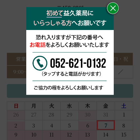
〒458-0801
愛知県名古屋市緑区鳴海町中汐田123-1
営業時間
月
火
水
木
金
土
日・祝
9:00~15:00
●
●
●
／
●
●
／
2026年 8月
日
月
火
水
木
金
土
26
27
28
29
30
31
1
2
3
4
5
6
7
8
9
10
11
12
13
14
15