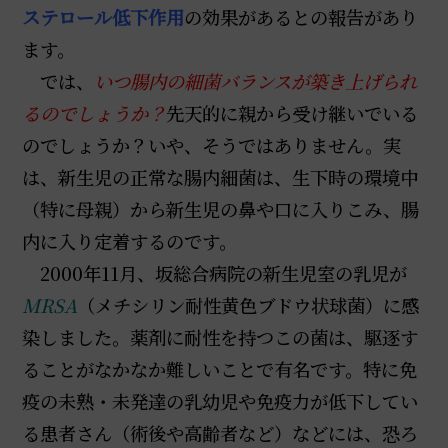
ステロール低下作用
の効果があるとの報告があり
ます。
では、
いつ腸内の細菌バランスが築き上げられ
るのでしょうか？
先天的に親から受け継いでいる
のでしょうか？いや、そうではありません。実
は、新生児の正常な腸内細菌は、生下時の環境中
（特に母親）から新生児の鼻や口に入りこみ、腸
内に入り定着するのです。
2000年11月、坂総合病院の新生児室の乳児が
MRSA
（メチシリン耐性黄色ブドウ状球菌）に感
染しました。薬剤に耐性を持つこの菌は、駆逐す
ることがなかなか難しいことで有名です。特に免
疫の未熟・未発達の乳幼児や免疫力が低下してい
る患者さん（術後や高齢者など）などには、恐ろ