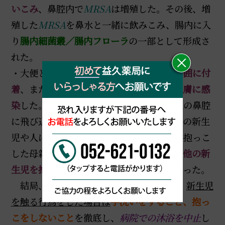
いこみ
、鼻腔内で
MRSA
は増殖した。その後、増
殖した
MRSA
を鼻水と一緒に飲みこみ、腸内に入
り
腸内細菌叢／腸内フローラ
の一部として形成さ
れた。
・大便とともに排泄された
MRSA
は
肛門周囲に付
着
、または、便から
人の手を介して再び皮膚に感
染
した。皮膚で増えた
MSRA
は、また本人の鼻腔
に飛び込むか、
周囲１ｍ四方に飛び散り
他の新生
児や人に感染していった。また、
MRSA
は抱っこ
した母親や看護婦の
服に付着
し、その人が
他の新
生児を抱くことで他の新生児に感染
していった。
結局、
新生児同士を
1.5ｍ以上離すこと
、
新生児
を触る行為をした場合は
手洗いをすること、抱っ
こをしないこと
を徹底し、
病院での沐浴を中止
し