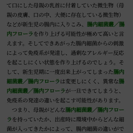
て口にした母親の乳首に付着していた微生物（母
親の皮膚、口の中、大便に存在している微生物）
などが新生児の腸内に入りこみ、
腸内細菌叢／腸
内フローラ
を作り上げる可能性が極めて高いと言
えます。そしてできあがった腸内細菌からの刺激
によって免疫系が発達し、過剰なアレルギー反応
を起こしにくい状態を作り上げるのでしょう。そ
して、新生児期に一度出来上がってしまった
腸内
細菌叢／腸内フローラ
は変更しにくく、異常な
腸
内細菌叢／腸内フローラ
が一旦できてしまうと、
免疫系の発達の違いを起こす可能性があります。
つまり、母親がどんな
腸内細菌叢／腸内フロー
ラ
を持っていたか、出産時に環境中からどんな細
菌が入ってきたかによって、腸内細菌の違いがで