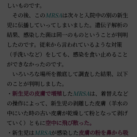
しいものです。
その後、この
MRSA
は次々と入院中の別の新生
児に伝播していってしまいました。遺伝子解析の
結果、感染した菌は同一のものということが判明
したのです。従来から言われているような対策
（手洗いなど）をしても、感染を食い止めること
ができなかったのです。
いろいろな場所を徹底して調査した結果、以下
のことが判明しました。
・
新生児の皮膚で増殖
した
MRSA
は、着替えなど
の操作によって、新生児の剥離した皮膚（羊水の
中にいた時の古い皮膚が乾燥して粉となって剥げ
ていく）ともに
空中に飛び散った。
・新生児は
MRSA
が感染した
皮膚の粉を鼻から吸