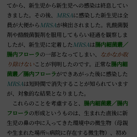
てから、新生児から新生児への感染は終息してい
きました。その後、
MRSA
に感染した新生児は全
員が大便から
MRSA
が検出されました。乳酸菌製
剤や酪酸菌製剤を服用してもらい経過を観察しま
したが、新生児に定着した
MRSA
は
腸内細菌叢／
腸内フローラ
の一部となってしまい、
なかなか取
り除けない
ことが判明したのです。正常な
腸内細
菌叢／腸内フローラ
ができあがった後に感染した
MRSA
は短時間で消失することが知られています
が、対象的な結果となりました。
これらのことを考慮すると、
腸内細菌叢／腸内
フローラ
の形成というものは、生まれた直後に新
生児の鼻の中に入ってきた環境中の微生物（母親
や生まれた場所≒病院に存在する微生物）、初め