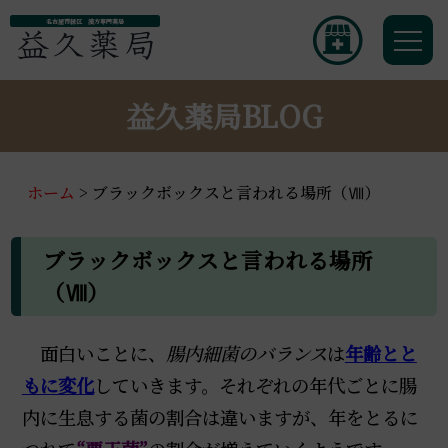
名古屋市緑区 漢方専門薬局
益久薬局BLOG
ホーム
>
ブラックボックスと言われる場所（Ⅷ）
ブラックボックスと言われる場所
（Ⅷ）
面白いことに、
腸内細菌のバランス
は
年齢とと
もに変化
していきます。それぞれの年代ごとに腸
内に生息する菌の割合は違いますが、年をとるに