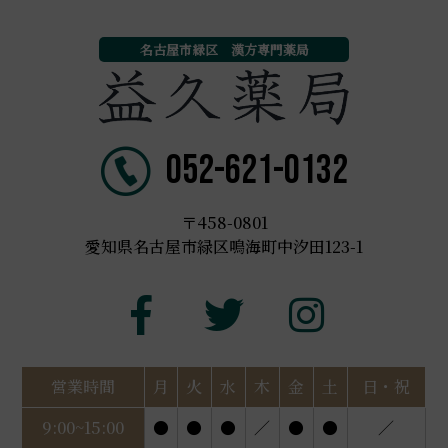
名古屋市緑区 漢方専門薬局
052-621-0132
〒458-0801
愛知県名古屋市緑区鳴海町中汐田123-1
営業時間
月
火
水
木
金
土
日・祝
9:00~15:00
●
●
●
／
●
●
／