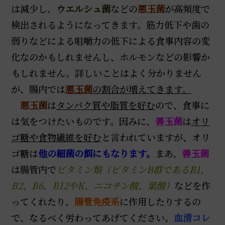
は減少し、
ウエルシュ菌
などの
悪玉菌
が高頻度で
検出されるようになってきます。筋力低下や歯の
弱りなどによる咀嚼力の低下による食事内容の変
化なのかもしれませんし、ホルモンなどの影響か
もしれません。詳しいことはよく分かりません
が、腸内では
悪玉菌
の割合が増えてきます。
悪玉菌
は
タンパク質や脂質を好む
ので、食事に
は気をつけたいものです。因みに、
善玉菌
は
オリ
ゴ糖や食物繊維を好む
と言われていますが、オリ
ゴ糖は
他の細菌の餌にもなります。
まあ、
善玉菌
は腸管内で
ビタミン類（ビタミンB群であるB1、
B2、B6、B12やK、ニコチン酸、葉酸）
などを作
ってくれたり、
腸管免疫系
に作用したりするの
で、なるべく労わってあげてください。
血清コレ