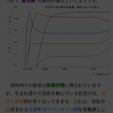
つれて
“悪玉菌”
の割合が増えていくようです。
母体内での胎児は
無菌状態
に保たれています
が、生まれ落ちて母乳を飲んでいる乳児では、
ビ
フィズス菌
が多くなってきます。これは、母乳中
に含まれる
乳糖
や
ガラクトオリゴ糖
を栄養源とし