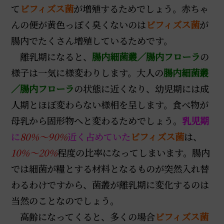
て
ビフィズス菌
が増殖するためでしょう。赤ちゃ
んの便が黄色っぽく臭くないのは
ビフィズス菌
が
腸内でたくさん増殖しているためです。
離乳期になると、
腸内細菌叢／腸内フローラ
の
様子は一気に様変わりします。大人の
腸内細菌叢
／腸内フローラ
の状態に近くなり、幼児期には成
人期とほぼ変わらない様相を呈します。食べ物が
母乳から固形物へと変わるためでしょう。
乳児期
に
80％～90％
近く占めていた
ビフィズス菌
は、
10％～20％
程度の比率になってしまいます。腸内
では細菌が糧とする材料となるものが突然入れ替
わるわけですから、菌叢が離乳期に変化するのは
当然のことなのでしょう。
高齢になってくると、多くの場合
ビフィズス菌