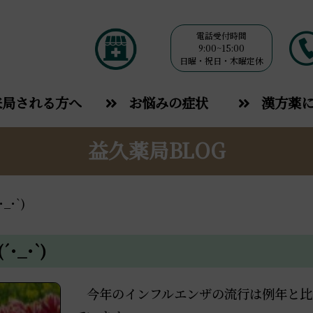
電話受付時間
9:00~15:00
日曜・祝日・木曜定休
来局される方へ
お悩みの症状
漢方薬
益久薬局BLOG
･`)
_･`)
今年のインフルエンザの流行は例年と比