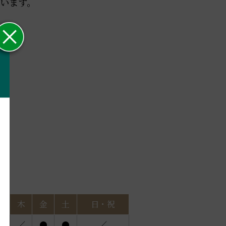
います。
水
木
金
土
日・祝
●
／
●
●
／