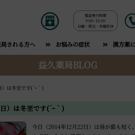
電話受付時間
9:00~15:00
日曜・祝日・木曜定休
来局される方へ
お悩みの症状
漢方薬
益久薬局BLOG
日）は冬至です(´ｰ｀)
2日）は冬至です(´ｰ｀)
今日（2014年12月22日）は昼が最も短