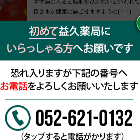
ゆず湯に入ると風邪をひかないといわれて
皆さまが健康に過ごせますように(^-^)
BLOG一覧に戻る
営業時間
月
火
9:00~15:00
●
●