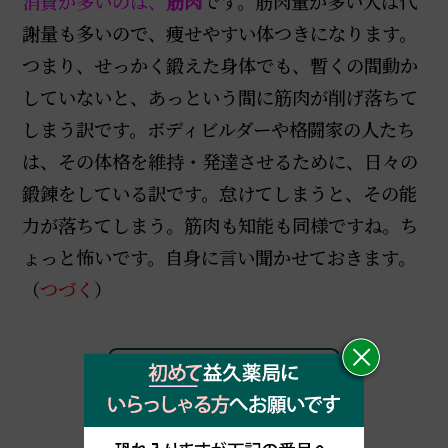
消費が多いのは、
筋肉
です。筋肉量が多い人は代
謝量も多いので、痩せやすい体つきになります。
つまり、せっかく鍛えた身体でも、暫くの間動か
していないと、あっという間に筋肉が削げ落ちて
しまう訳です。ボディビルダーや格闘家の人たち
は、その体格を維持・発達させるために、日々の
鍛錬をしている訳です。怠けてしまうと、その能
力が落ちてしまう。筋肉も知能も同様ですね。ち
ょっと怖いです。自身に言い聞かせておきます。
（
つづく
）
BLOG一覧に戻る