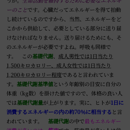
うか。
生命活動を維持するために必要なエネルギ
ーのこと
です。心臓だってエネルギーを得て拍動
し続けているのですから、当然、エネルギーをど
こかから供給して、必要としている部分に送り届
けなければなりません。送り届けるためにも、そ
のエネルギーが必要ですよね。呼吸も同様で
す。 この
基礎代謝
、
成人男性では1日当たり
1,500キロカロリー、成人女性では1日当たり
1,200キロカロリー程度
であると言われていま
す。
基礎代謝基準値
という年齢別の目安に自分の
体重（kg数）を掛けた値ですので、体格の良い人
では
基礎代謝量
が上がります。実に、ヒトが
1日に
消費するエネルギーの内の約70％に相当する
と言
われています。
基礎代謝
の中で
最もエネルギー