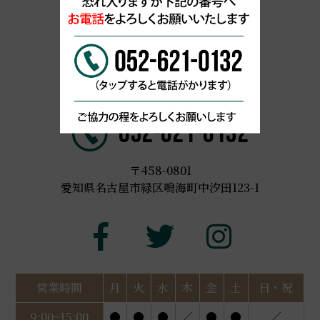
名古屋市緑区 漢方専門薬局
052-621-0132
〒458-0801
愛知県名古屋市緑区鳴海町中汐田123-1
営業時間
月
火
水
木
金
土
日・祝
9:00~15:00
●
●
●
／
●
●
／