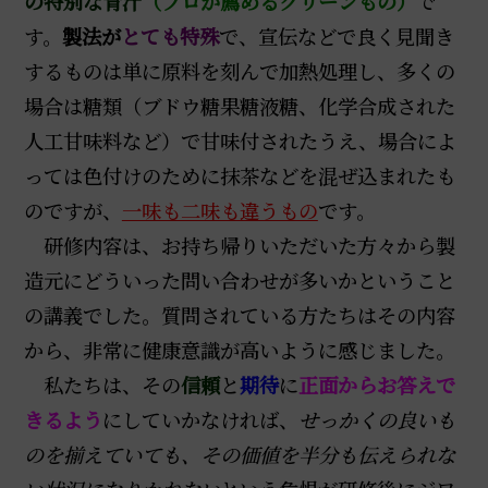
の特別な青汁
（プロが薦めるグリーンもの）
で
す。
製法
が
とても特殊
で、宣伝などで良く見聞き
するものは単に原料を刻んで加熱処理し、多くの
場合は糖類（ブドウ糖果糖液糖、化学合成された
人工甘味料など）で甘味付されたうえ、場合によ
っては色付けのために抹茶などを混ぜ込まれたも
のですが、
一味も二味も違うもの
です。
研修内容は、お持ち帰りいただいた方々から製
造元にどういった問い合わせが多いかということ
の講義でした。質問されている方たちはその内容
から、非常に健康意識が高いように感じました。
私たちは、その
信頼
と
期待
に
正面からお答えで
きるよう
にしていかなければ、
せっかくの良いも
のを揃えていても、その価値を半分も伝えられな