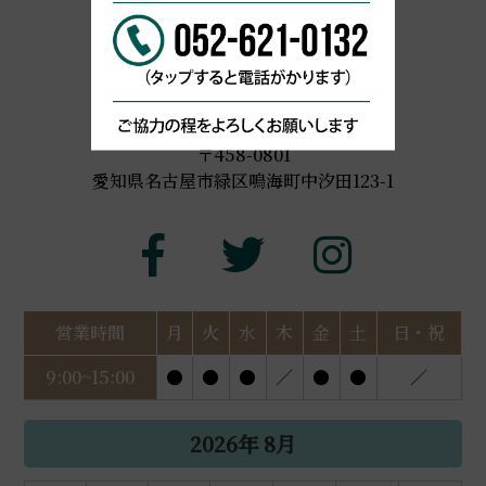
052-621-0132
〒458-0801
愛知県名古屋市緑区鳴海町中汐田123-1
営業時間
月
火
水
木
金
土
日・祝
9:00~15:00
●
●
●
／
●
●
／
2026年 8月