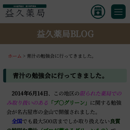
名古屋市緑区 漢方専門薬局
益久薬局BLOG
ホーム
>
青汁の勉強会に行ってきました。
青汁の勉強会に行ってきました。
2014年6月14日
、この地区の
限られた薬局での
み取り扱いのある
「プ○グリーン」
に関する勉強
会が名古屋市の金山で開催されました。
全国
でも最大500店までしか取り扱えない
良質