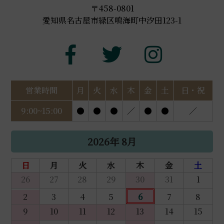
〒458-0801
愛知県名古屋市緑区鳴海町中汐田123-1
営業時間
月
火
水
木
金
土
日・祝
9:00~15:00
●
●
●
／
●
●
／
2026年 8月
日
月
火
水
木
金
土
26
27
28
29
30
31
1
2
3
4
5
6
7
8
9
10
11
12
13
14
15