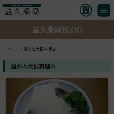
名古屋市緑区 漢方専門薬局
益久薬局BLOG
ホーム
>
温か♨大根料理♨
温か♨大根料理♨