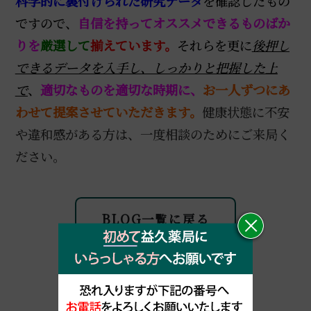
科学的に裏付けられた研究データ
を確認したもの
ですので、
自信を持ってオススメできるものばか
りを
厳選して
揃えています。
それらを更に
後押し
できるデータを入手し、しっかりと把握した上
で
、
適切なものを適切な時期に、
お一人ずつにあ
わせて提案させていただきます。
健康状態に不安
や違和感がある方は、一度相談のためにご来局く
ださい。
BLOG一覧に戻る