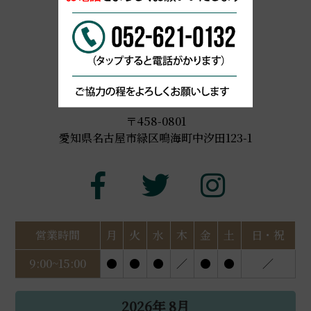
名古屋市緑区 漢方専門薬局
052-621-0132
〒458-0801
愛知県名古屋市緑区鳴海町中汐田123-1
営業時間
月
火
水
木
金
土
日・祝
9:00~15:00
●
●
●
／
●
●
／
2026年 8月