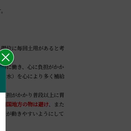
す。
。
８間位に
毎回土用
があると考
動的に働き、心に負担がかか
血・水）を心により多く補給
に負担がかかり普段以上に胃
す南国地方の物は避け
、また
脾胃が動きやすいようにして