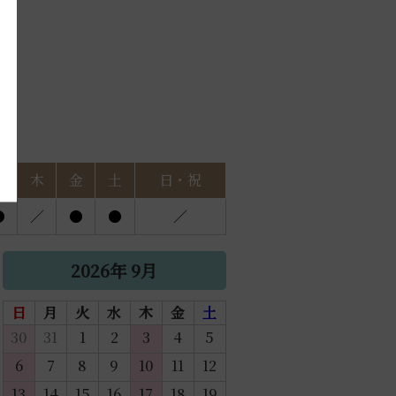
水
木
金
土
日・祝
●
／
●
●
／
2026年 9月
日
月
火
水
木
金
土
30
31
1
2
3
4
5
6
7
8
9
10
11
12
13
14
15
16
17
18
19