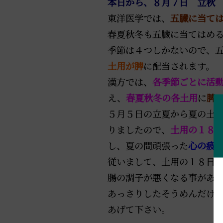
本日から、８月７日 立秋
東洋医学では、
五臓に当て
春夏秋冬も五臓に当てはめ
季節は４つしかないので、
土用が脾
に配当されます。
漢方では、
各季節ごとに活
え、
春夏秋冬の各土用
に
脾
５月５日の立夏から夏の土
りましたので、
土用の１８
し、夏の間頑張った
心の疲
従いまして、土用の１８日
腸の調子が悪くなる事があ
あっさりしたそうめんだけ
あげて下さい。