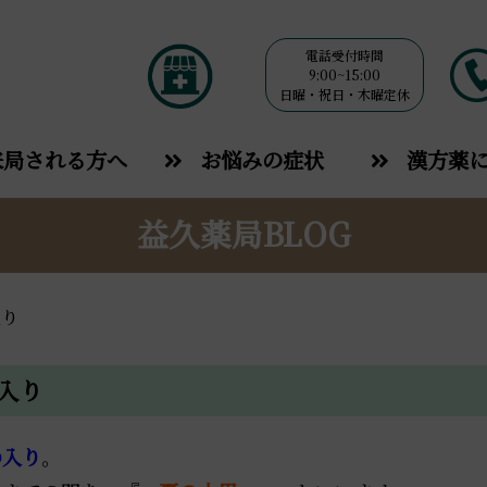
電話受付時間
9:00~15:00
日曜・祝日・木曜定休
来局される方へ
お悩みの症状
漢方薬
益久薬局BLOG
り
入り
の入り
。