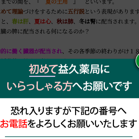
までの間を、『
夏の土用
』 といいます。
はめて理論
づけをするために
五行説
という表現がありま
ると、
春は肝
、
夏は心
、
秋は肺
、
冬は腎
に配当されます
五臓の脾に配当される何になるのか？
動的に働く臓器が配当され
、その各季節の終わりがけ１
が活動的に働くと考えています。
用の入りまでの期間は、五臓の内の心（心臓）がより活
日間
は
脾が頑張って
飲食から消化吸収した栄養物（気・
労を回復
する事をしています。
間は、脾が頑張りますが、
脾胃の弱い方
は普段より胃腸
りますので、特に夏のこの期間は
冷たい物や胃腸を冷や
で済ますことなく、
栄養価の高い物
を食していただき、