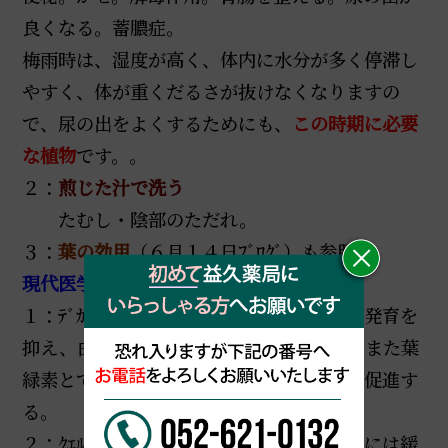
良くなる。蓄膿症。
梅雨時は、湿度が高く、体内に水分が多く停滞し
やすく、体が重くだるさが抜けなくなりますの
で、尿の出をよくするためにも、
この時期に必要
な植物
です。。
２：
煎じた汁で洗う
たむし・陰部のただれ。
３：
葉の効用
（６月１４日ﾌﾞﾛｸﾞ）も参照
現代医学的根拠
：
１：ﾃﾞｶﾉｲﾙｱｾﾄｱﾙﾃﾞﾋﾄﾞやﾄﾞﾃﾞｶﾅｰﾙはカビの発育を
抑え、白癬菌の抗菌作用の成分でもあり、また葉
緑素とで、膿が出た後の空洞の肉芽再生を促進す
る。
２：ｸｴﾙﾁﾄﾘﾝ（茎や葉）やｲｿｸｴﾙﾁﾄﾘﾝ（花）には緩