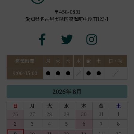
〒458-0801
愛知県名古屋市緑区鳴海町中汐田123-1
営業時間
月
火
水
木
金
土
日・祝
9:00~15:00
●
●
●
／
●
●
／
2026年 8月
日
月
火
水
木
金
土
26
27
28
29
30
31
1
2
3
4
5
6
7
8