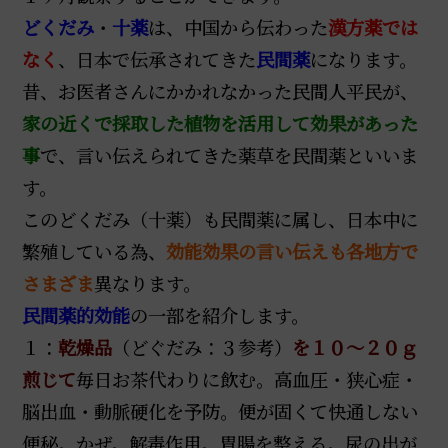
どくだみ
・
十薬
は、中国から伝わった
漢方薬では
なく
、日本で伝承されてきた
民間薬
になります。
昔、お医者さんにかかれなかった民間人平民が、
家の近くで採取した植物を活用して効果があった
事
で、言い伝えられてきた薬草を民間薬といいま
す。
このどくだみ（十薬）も民間薬に属し、日本中に
繁殖している為、
効能効果の言い伝えも各地方で
さまざま
異なります。
民間薬的効能
の一部を紹介します。
１：
乾燥品
（どぐだみ：３参考）
を１０～２０ｇ
煎じて
毎日お茶代わりに飲む。高血圧・狭心症・
脳出血・動脈硬化を予防。便が固くて快通しない
便秘。かぜ。解毒作用。胃腸を整える。尿の出が