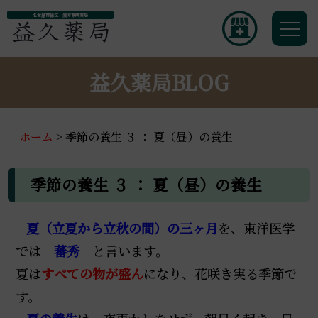
名古屋市緑区 漢方専門薬局
益久薬局BLOG
ホーム
>
季節の養生 ３ ： 夏（昼）の養生
季節の養生 ３ ： 夏（昼）の養生
夏（立夏から立秋の間）の三ヶ月
を、東洋医学
では
蕃秀
と言います。
夏
は
すべての物が盛ん
になり
、花咲き実る季節で
す。