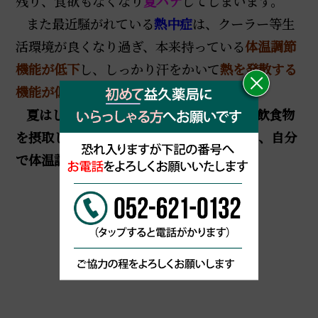
残り、食欲もなくなり
夏バテ
してしまいます。
また最近騒がれている
熱中症
は、クーラー等生
活環境が良くなり過ぎ、本来持っている
体温調節
機能が低下
し、しっかり汗をかいて
熱を発散する
機能が低下した
為です。
夏はしっかり運動をし、身体内を温める飲食物
を摂取し、しっかり汗をかいて熱を発散し、自分
で体温調節ができる体にしましょう
。
BLOG一覧に戻る