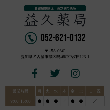
名古屋市緑区 漢方専門薬局
052-621-0132
〒458-0801
愛知県名古屋市緑区鳴海町中汐田123-1
営業時間
月
火
水
木
金
土
日・祝
9:00~15:00
●
●
●
／
●
●
／