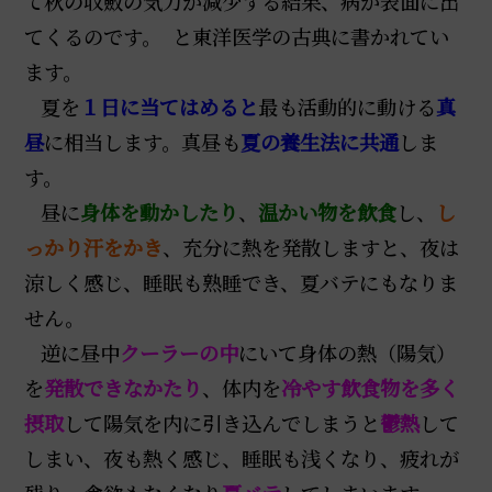
て秋の収斂の気力が減少する結果、病が表面に出
てくるのです。 と東洋医学の古典に書かれてい
ます。
夏を
１日に当てはめると
最も活動的に動ける
真
昼
に相当します。真昼も
夏の養生法に共通
しま
す。
昼に
身体を動かしたり
、
温かい物を飲食
し、
し
っかり汗をかき
、充分に熱を発散しますと、夜は
涼しく感じ、睡眠も熟睡でき、夏バテにもなりま
せん。
逆に昼中
クーラーの中
にいて身体の熱（陽気）
を
発散できなかたり
、体内を
冷やす飲食物を多く
摂取
して陽気を内に引き込んでしまうと
鬱熱
して
しまい、夜も熱く感じ、睡眠も浅くなり、疲れが