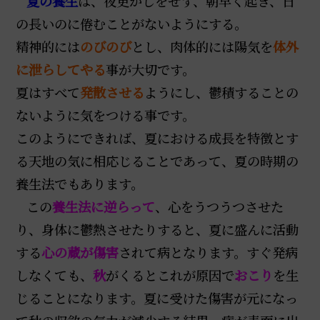
夏の養生
は、夜更かしをせず、朝早く起き、日
の長いのに倦むことがないようにする。
精神的には
のびのび
とし、肉体的には陽気を
体外
に泄らしてやる
事が大切です。
夏
はすべて
発散させ
る
ようにし、鬱積することの
ないように気をつける事です。
このようにできれば、夏における成長を特徴とす
る天地の気に相応じることであって、夏の時期の
養生法でもあります。
この
養生法に逆らって
、心をうつうつさせた
り、身体に鬱熱させたりすると、夏に盛んに活動
する
心の蔵が傷害
されて病となります。すぐ発病
しなくても、
秋
がくるとこれが原因で
おこり
を生
じることになります。夏に受けた傷害が元になっ