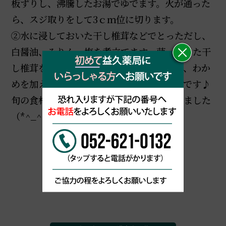
板ずりし、沸騰したお湯でゆでます。火が通った
ら、スジ取りをして3ｃｍ位に切ります。
②水に浸しておいた干し椎茸などでとっただし、
白醤油、みりん、塩を煮立てます。蕗、戻した干
し椎茸を加えて煮ます。味が浸みてきたら、わか
めを加えます。煮汁が少しになったら完成です♪
旬の食材は香りもよく五感で春を感じられました
（*^_^*）
BLOG一覧に戻る