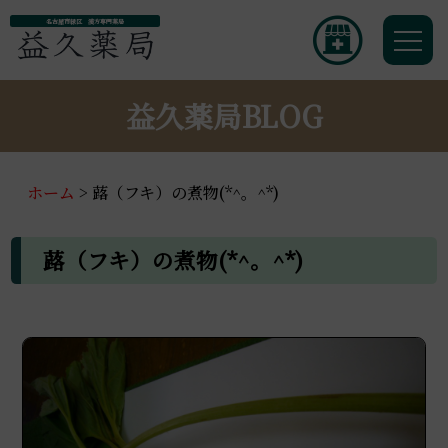
名古屋市緑区 漢方専門薬局
益久薬局BLOG
ホーム
>
蕗（フキ）の煮物(*^。^*)
蕗（フキ）の煮物(*^。^*)