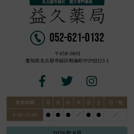
名古屋市緑区 漢方専門薬局
052-621-0132
〒458-0801
愛知県名古屋市緑区鳴海町中汐田123-1
営業時間
月
火
水
木
金
土
日・祝
9:00~15:00
●
●
●
／
●
●
／
2026年 8月