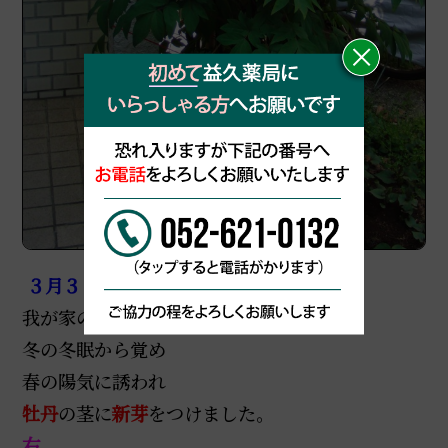
３月３日
我が家の庭も
冬の冬眠から覚め
春の陽気に誘われ
牡丹
の茎
に
新芽
をつけました。
右