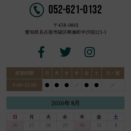
052-621-0132
〒458-0801
愛知県名古屋市緑区鳴海町中汐田123-1
営業時間
月
火
水
木
金
土
日・祝
9:00~15:00
●
●
●
／
●
●
／
2026年 8月
日
月
火
水
木
金
土
26
27
28
29
30
31
1