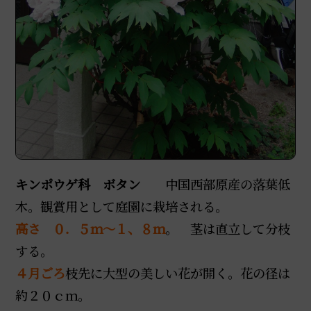
キンポウゲ科 ボタン
中国西部原産の落葉低
木。観賞用として庭園に栽培される。
高さ ０．５ｍ～１、８ｍ
。 茎は直立して分枝
する。
４月ごろ
枝先に大型の美しい花が開く。花の径は
約２０ｃｍ。