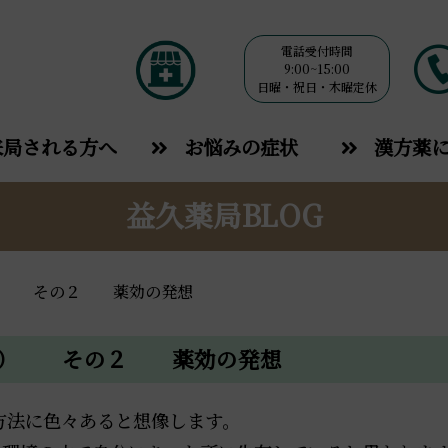
電話受付時間
9:00~15:00
日曜・祝日・木曜定休
来局される方へ
お悩みの症状
漢方薬
益久薬局BLOG
草） その２ 薬効の発想
草） その２ 薬効の発想
方法に色々あると想像します。