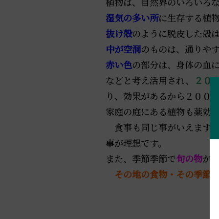
植物は、自然界のいろいろ
湿気の多い所
に生存する植
抜け殻
のように脱皮した殻
中が空洞
のものは、通りや
赤い色
の部分は、身体の血
などと考え活用され、
２０
り、効果があるから２００
家庭の庭にある植物も薬効
食事も同じ事がいえます。
事が理想です。
また、季節季節で
旬の物
が
その地の食物・その季節