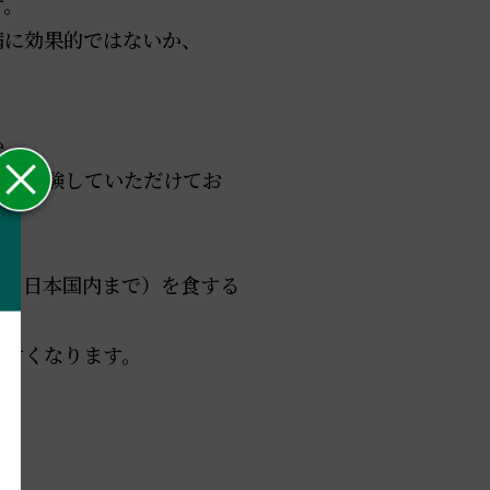
す。
病に効果的ではないか、
か、
人体実験していただけてお
ても日本国内まで）
を食する
やすくなります。