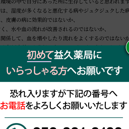
な環境の中で自分にあった所に生存していると思われま
物は、湿度が多くなると悪化する病やジュクジュクした
は、皮膚の病に効果的ではないか、
すく、水や血の流れが改善されるのではないか、
に関係して、血を増やしたり流れをよくするのではない
００年以上前
から先祖の方々が、悪い言い方をすれば、
０年も
伝承
されてきたのではないでしょうか。
があるかも。
自分の住んでいる
地域で育った食物
（広い地域で考え
あり、それを食すことによって身体もその
季節に対応
し
の食物を食して、心体を健康に維持してください。
BLOG一覧に戻る