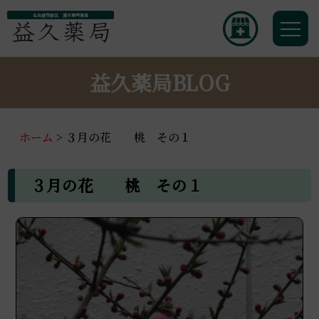
名古屋市緑区 漢方専門薬局
益久薬局BLOG
ホーム
>
３月の花 桃 その１
３月の花 桃 その１