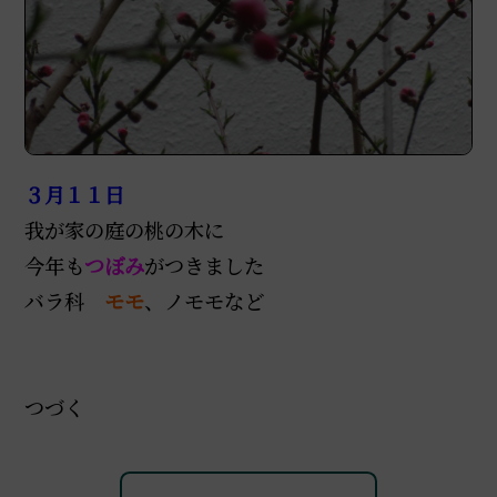
３月１１日
我が家の庭の桃の木に
今年も
つぼみ
がつきました
バラ科
モモ
、ノモモなど
つづく