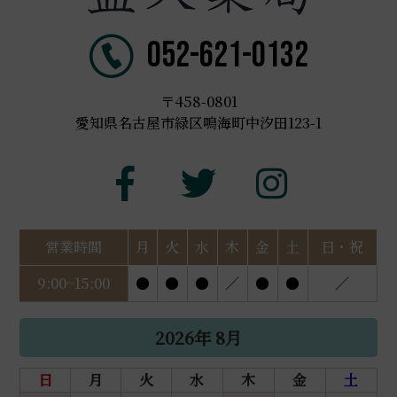
052-621-0132
〒458-0801
愛知県名古屋市緑区鳴海町中汐田123-1
営業時間
月
火
水
木
金
土
日・祝
9:00~15:00
●
●
●
／
●
●
／
2026年 8月
日
月
火
水
木
金
土