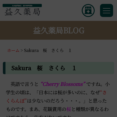
名古屋市緑区 漢方専門薬局
益久薬局BLOG
ホーム
>
Sakura 桜 さくら １
Sakura 桜 さくら １
英語で言うと
“Cherry Blossoms”
ですね。小
学生の頃は、「日本には桜が多いのに、なぜ
“さ
くらんぼ”
は少ないのだろう・・・。」と思った
ものです。まあ、花観賞用の
桜
と種類が異なるわ