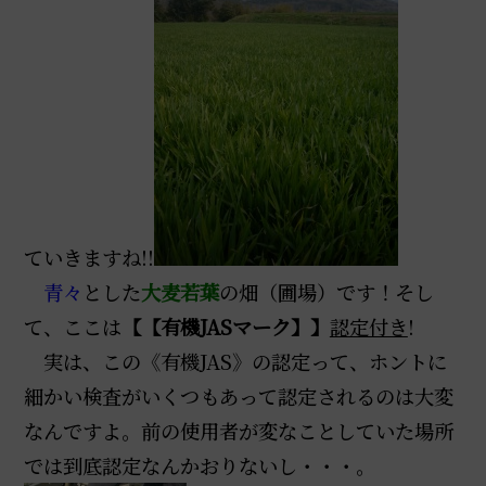
ていきますね!!
青々
とした
大麦若葉
の畑（圃場）です！そし
て、ここは
【【有機JASマーク】】
認定付き
!
実は、この《有機JAS》の認定って、ホントに
細かい検査がいくつもあって認定されるのは大変
なんですよ。前の使用者が変なことしていた場所
では到底認定なんかおりないし・・・。