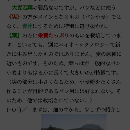
大麦若葉
の製品なのですが、パンなどに使う
《実》
の方がメインとなるもの（パン小麦）では
なく、
青汁
にするために特別に選び抜かれ、
【葉】
の方に
栄養たっぷり
のものを栽培していま
す。といっても、別にバイオ・テクノロジーで新
たに生み出したものではありません。
麦の原種
に
近いものです。そのため、葉っぱが一般的なパン
小麦よりもはるかに
長くて大きいのが特徴
です。
（実の部分は小さくなるため、小麦粉をたくさん
作ることが目的であるパン用には好まれない。そ
のため、他では栽培されていない。）
(^O^)／ まずは、畑の中から。少しずつ紹介し