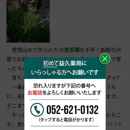
愛情込めて作られた
大麦若葉
を手早く新鮮な状
態でお届けするために、ある一定の大きさまで育
ったものを一気に刈り取ります。
育ちすぎてもダメ！もちろん、未熟でもダメ!!
一番適した時期に一気に収穫。その日のうち
に、劣化しない状態にまで加工してしまいます。
そこまで徹底して品質を管理しています。
やっぱり、そこまで徹底してやっているからこ
そ、良いものができるわけですね!!
\\(^O^)￥