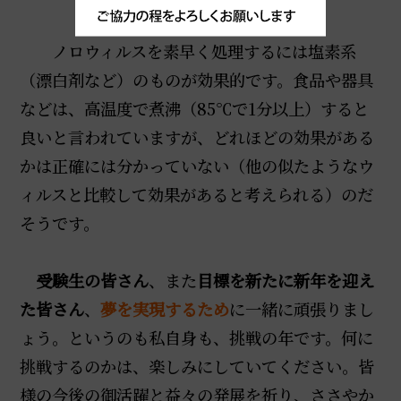
ノロウィルスを素早く処理するには塩素系
（漂白剤など）のものが効果的です。食品や器具
などは、高温度で煮沸（85℃で1分以上）すると
良いと言われていますが、どれほどの効果がある
かは正確には分かっていない（他の似たようなウ
ィルスと比較して効果があると考えられる）のだ
そうです。
受験生の皆さん
、また
目標を新たに新年を迎え
た皆さん
、
夢を実現するため
に一緒に頑張りまし
ょう。というのも私自身も、挑戦の年です。何に
挑戦するのかは、楽しみにしていてください。皆
様の今後の御活躍と益々の発展を祈り、ささやか