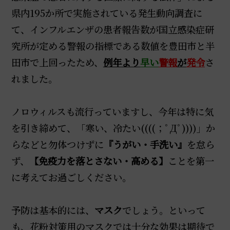
県内195か所で実施されている発生動向調査に
て、インフルエンザの患者報告数が国立感染症研
究所が定める警報の指標である数値を豊田市と半
田市で上回ったため、
例年より
早い
警報
が
発令
さ
れました。
ノロウィルスも流行っていますし、今年は特に気
を引き締めて、「寒い、冷たい((((；ﾟДﾟ))))」か
らなどと勿体つけずに
『うがい・手洗い』
を怠ら
ず、
【免疫力を落とさない・高める】
ことを第一
に考えてお過ごしください。
予防は基本的には、
マスク
でしょう。といって
も、花粉対策用のマスクでは十分な効果は期待で