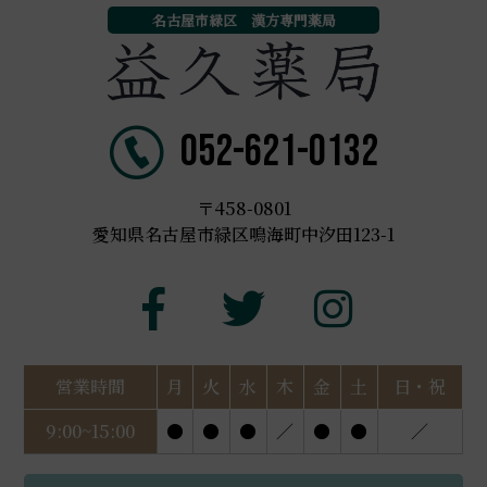
名古屋市緑区 漢方専門薬局
052-621-0132
〒458-0801
愛知県名古屋市緑区鳴海町中汐田123-1
営業時間
月
火
水
木
金
土
日・祝
9:00~15:00
●
●
●
／
●
●
／