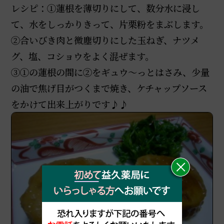
レシピ：①蓮根を薄切りにして、数分水に浸し
て、水をしっかりきって、片栗粉をまぶします。
②合いびき肉と微塵切りにした玉ねぎ、ナツメ
グ、塩、コショウをよく混ぜます。
③①の蓮根の間に②をギュウ～っとはさみ、少量
の油で焦げ目がつくまで焼き、ケチャップソース
をかけて出来上がりです♪♪