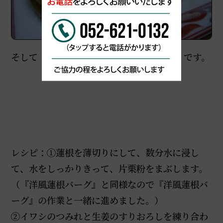
そして 『和風 シャキシャキ蓮根バーグ』です。
レシピ：①蓮根を薄切りにして、数分水に浸し
て、水をしっかりきって、片栗粉をまぶします。
（『洋風蓮根バーグ』と同様なので『洋風蓮根バ
ーグ』の作業と一緒に進めました。）
②イワシのつみれと生姜のすりおろしを練り合わ